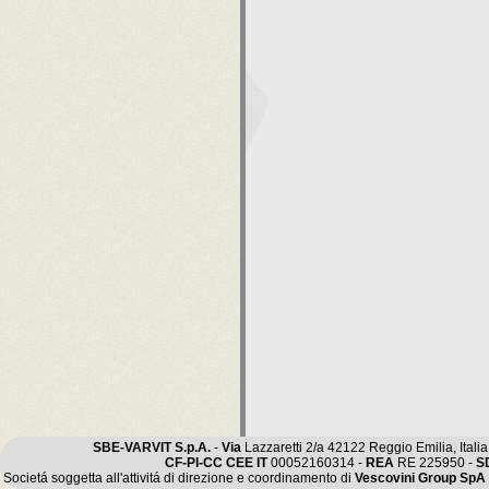
SBE-VARVIT S.p.A.
-
Via
Lazzaretti 2/a 42122 Reggio Emilia, Italia
CF-PI-CC CEE IT
00052160314 -
REA
RE 225950 -
S
Societá soggetta all'attivitá di direzione e coordinamento di
Vescovini Group SpA