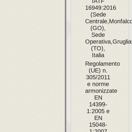
IATF
16949:2016
(Sede
Centrale,Monfalc
(GO),
Sede
Operativa,Grugli
(TO),
Italia
Regolamento
(UE) n.
305/2011
e norme
armonizzate
EN
14399-
1:2005 e
EN
15048-
1:2007